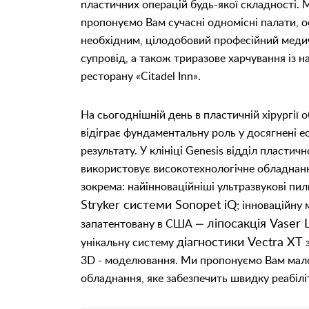
пластичних операцій будь-якої складності.
пропонуємо Вам сучасні одномісні палати, о
необхідним, цілодобовий професійний меди
супровід, а також триразове харчування із 
ресторану «Citadel Inn».
На сьогоднішній день в пластичній хірургії
відіграє фундаментальну роль у досягнені е
результату. У клініці Genesis відділ пластично
використовує високотехнологічне обладнан
зокрема: найінноваційніші ультразвукові пил
Stryker системи Sonopet iQ
; інноваційну
ліпосакція Vaser 
запатентовану в США —
діагностики Vectra XT
унікальну систему
з
3D - моделювання. Ми пропонуємо Вам мал
обладнання, яке забезпечить швидку реабілі