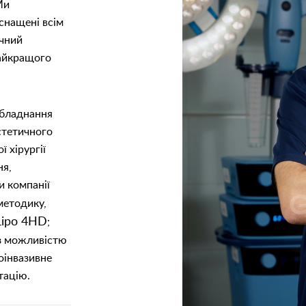
Ми
снащені всім
чний
найкращого
 обладнання
стетичного
ї хірургії
ня,
и компанії
 методику,
Lipo 4HD
;
 можливістю
оінвазивне
тацію.