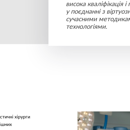
висока кваліфікація і
у поєднанні з віртуо
сучасними методикам
технологіями.
тичні хірурги
пішних