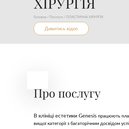
ХІРУРГІЯ
Головна
/
Послуги
/
ПЛАСТИЧНА ХІРУРГІЯ
Дивитись відео
Про послугу
В клініці естетики Genesis
працюють плас
вищої категорії з багаторічним досвідом ус