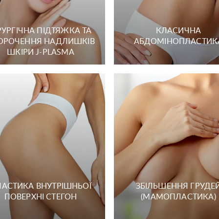
РУРГІЧНА ПІДТЯЖКА ТА
КЛАСИЧНА
ОРОЧЕННЯ НАДЛИШКІВ
АБДОМІНОПЛАСТИК
ШКІРИ J-PLASMA
Залишити контакти
Залишити контакти
ше ім'я
Ваш телефон
ше ім'я
Ваш телефон
ЛАСТИКА ВНУТРІШНЬОЇ
ЗБІЛЬШЕННЯ ГРУДЕ
овідомлення
овідомлення
ПОВЕРХНІ СТЕГОН
(МАМОПЛАСТИКА)