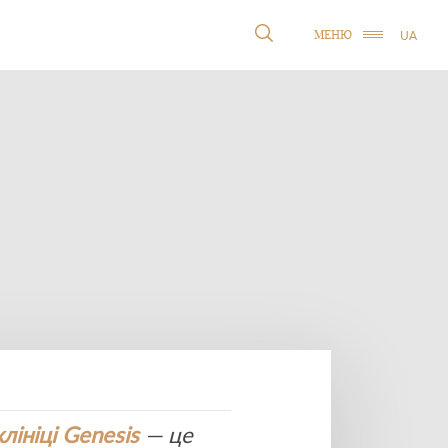
UA
МЕНЮ
клініці Genesis
— це