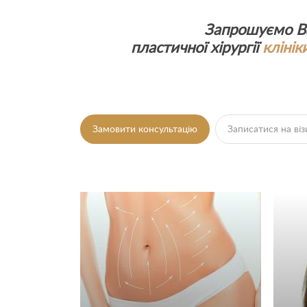
Запрошуємо Ва
пластичної хірургії
клінік
Замовити консультацію
Записатися на віз