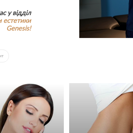
с у відділ
и естетики
Genesis!
ит