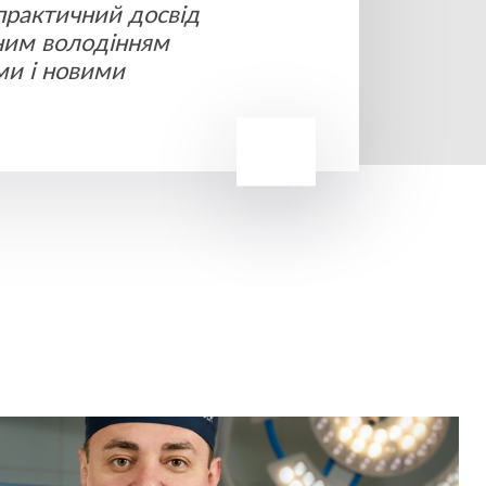
 практичний досвід
зним володінням
и і новими
Unmute
Settings