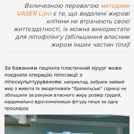
Величезною перевагою
методики
VASER Lipo
є те, що видалені жирові
клітини не втрачають своєї
життєздатності, їх можна використати
для ліпофілінгу (збільшення власним
жиром інших частин тіла)!
За бажанням пацієнта пластичний хірург може
поєднати операцію ліпосакції з
ліпоскульптуруванням:
наприклад, забрати зайвий
жир з живота та змоделювати “бразильські” сідниці чи
збільшити за рахунок власного жиру розмір грудей,
кардинально вдосконаливши фігуру лише за одну
процедуру.