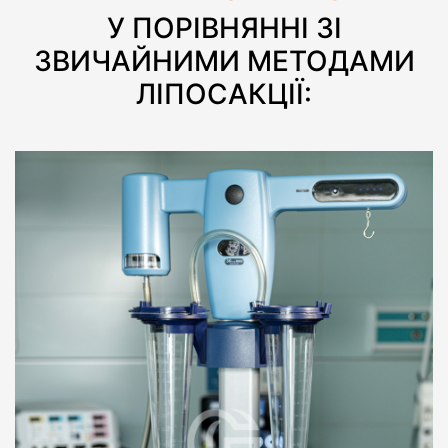
У ПОРІВНЯННІ ЗІ
ЗВИЧАЙНИМИ МЕТОДАМИ
ЛІПОСАКЦІЇ:
Залишити
Залишити
контакти
контакти
Ваше ім'я
Ваш телефон