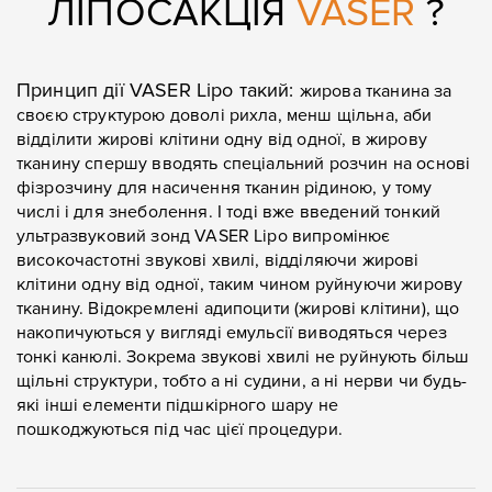
ЛІПОСАКЦІЯ
VASER
?
Принцип дії VASER Lipo такий:
жирова тканина за
своєю структурою доволі рихла, менш щільна, аби
відділити жирові клітини одну від одної, в жирову
тканину спершу вводять спеціальний розчин на основі
фізрозчину для насичення тканин рідиною, у тому
числі і для знеболення. І тоді вже введений тонкий
ультразвуковий зонд VASER Lipo випромінює
високочастотні звукові хвилі, відділяючи жирові
клітини одну від одної, таким чином руйнуючи жирову
тканину. Відокремлені адипоцити (жирові клітини), що
накопичуються у вигляді емульсії виводяться через
тонкі канюлі.
Зокрема звукові хвилі не руйнують більш
щільні структури, тобто а ні судини, а ні нерви чи будь-
які інші елементи підшкірного шару не
пошкоджуються під час цієї процедури.