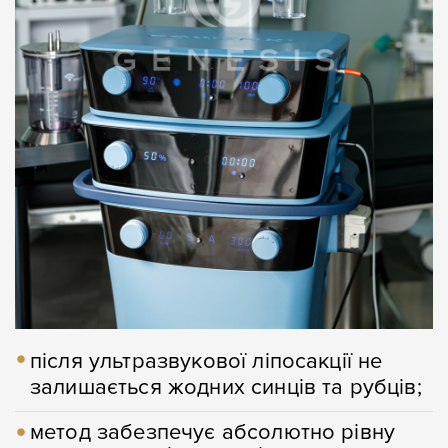
Ваше ім'я
Ваш телефон
Повідомлення
Повідомлення
Надіслати
Надіслати
після ультразвукової ліпосакції не
залишається жодних синців та рубців;
метод забезпечує абсолютно рівну