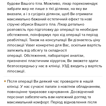
будови Вашого тіла. Можливо, лікар порекомендує
забрати жир не лише з тієї ділянки, на яку ви
вказали, а і з сусідніх ділянок, щоб Ви отримали
максимально бажаний естетичний ефект та нові
стрункі обриси Вашого тіла. Лікар детально
розповість про підготовку до операції та необхідне
обстеження, поінформує про хід операції та період
реабілітації. Також на консультації Ви дізнаєтесь ціну
ліпосакції Vaser конкретно для Вас, оскільки вартість
залежить від обсягу та складності
операції.
Обстеження, лабораторні аналізи,
призначені пластичним хірургом, Ви зможете здати
безпосередньо у нас в клініці. УЗД входить у вартість
ліпосакції.
Після операції Ви деякий час проведете в нашій
клініці. У нас сучасні палати з новітнім обладнанням,
повноцінне триразове харчування. Досвідчений
персонал забезпечить вам належний догляд та
максимальний комфорт.
Період відновлення після