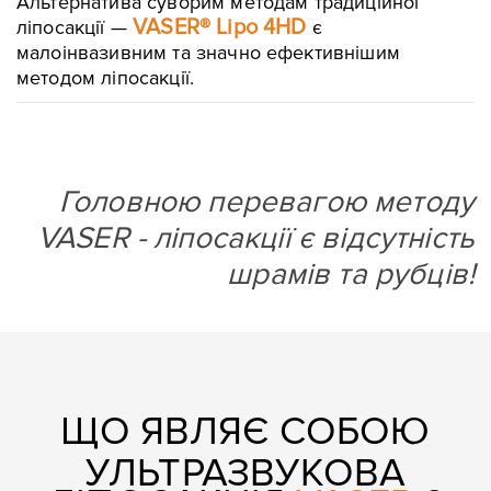
Альтернатива суворим методам традиційної
VASER® Lipo 4HD
ліпосакції —
є
малоінвазивним та значно ефективнішим
методом ліпосакції.
Головною перевагою методу
VASER - ліпосакції є відсутність
шрамів та рубців!
ЩО ЯВЛЯЄ СОБОЮ
УЛЬТРАЗВУКОВА