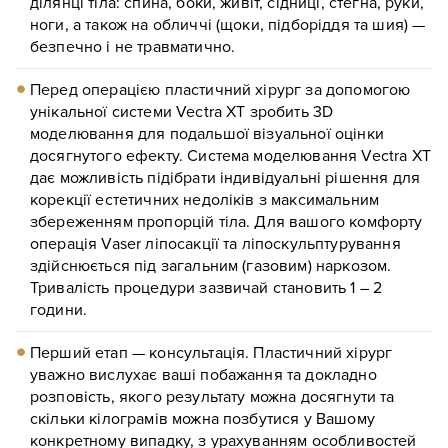
ділянці тіла: спина, боки, живіт, сідниці, стегна, руки,
ноги, а також на обличчі (щоки, підборіддя та шия) —
безпечно і не травматично.
Перед операцією пластичний хірург за допомогою
унікальної системи Vectra XT зробить 3D
моделювання для подальшої візуальної оцінки
досягнутого ефекту. Система моделювання Vectra XT
дає можливість підібрати індивідуальні рішення для
корекції естетичних недоліків з максимальним
збереженням пропорцій тіла. Для вашого комфорту
операція Vaser ліпосакції та ліпоскульптурування
здійснюється під загальним (газовим) наркозом.
Тривалість процедури зазвичай становить 1 – 2
години.
Перший етап — консультація. Пластичний хірург
уважно вислухає ваші побажання та докладно
розповість, якого результату можна досягнути та
скільки кілограмів можна позбутися у Вашому
конкретному випадку, з урахуванням особливостей