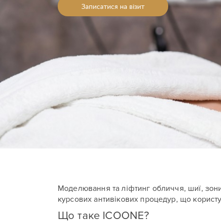
Записатися на візит
Моделювання та ліфтинг обличчя, шиї, зо
курсових антивікових процедур, що корист
Що таке ICOONE?