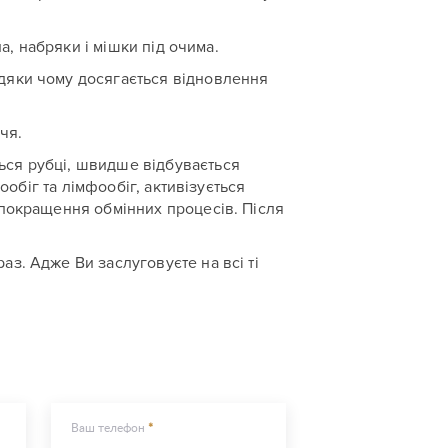
а, набряки і мішки під очима.
дяки чому досягається відновлення
чя.
ься рубці, швидше відбувається
ообіг та лімфообіг, активізується
 покращення обмінних процесів. Після
з. Адже Ви заслуговуєте на всі ті
Ваш телефон