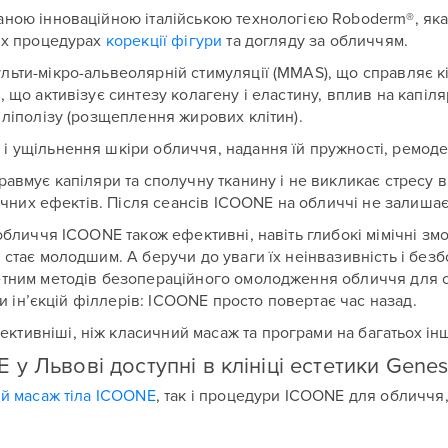
ною інноваційною італійською технологією Roboderm®, яка 
них процедурах
корекції фігури
та догляду за обличчям.
ьти-мікро-альвеолярній стимуляції (MMAS), що справляє кі
 що активізує синтезу колагену і еластину, вплив на капіля
 ліполізу (розщеплення жирових клітин).
і ущільнення шкіри обличчя, надання їй пружності, ремод
авмує капіляри та сполучну тканину і не викликає стресу ві
бічних ефектів. Після сеансів ICOONE на обличчі не залиша
 обличчя ICOONE також ефективні, навіть глибокі мімічні 
стає молодшим. А беручи до уваги їх неінвазивність і без
етним методів безопераційного омолодження обличчя для с
чи ін’єкцій філлерів: ICOONE просто повертає час назад.
Залишити контакти
тивніші, ніж класичний масаж та програми на багатьох інш
Залишити контакти
 Львові доступні в клініці естетики Genes
й масаж тіла ICOONE
, так і процедури ICOONE для обличчя,
ше ім'я
Ваш телефон
ше ім'я
Ваш телефон