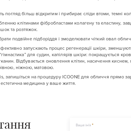
ть погляд більш відкритим і прибирає сліди втоми, темні кол
ленню клітинами фібробластами колагену та еластину, зав
ршок та розтяжок.
брати подвійне підборіддя і змоделювати чіткий овал облич
фективно запускають процес регенерації шкіри, зменшуют
“гімнастика” для судин, капілярів шкіри: покращується кров
канин. Відбувається оновлення клітин, насичення киснем,
рівною, ніжною, матовою.
s, запишіться на процедуру ICOONE для обличчя прямо зара
 естетична медицина у ваше життя.
итання
Ваше ім'я