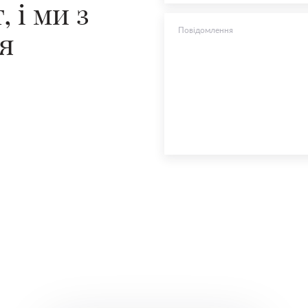
 і ми з
Повідомлення
я