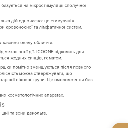
базується на мікростимуляції сполучної
лька дій одночасно: це стимуляція
ри кровоносної та лімфатичної систем,
елювання овалу обличчя.
д механічної дії. ICOONE підходить для
ється жодних синців, гематом.
зморшки помітно зменшуються після повного
болісність можна стверджувати, що
таршої вікової групи. Це омолодження без
их косметологічних апаратах.
is
 шиї та зони декольте.