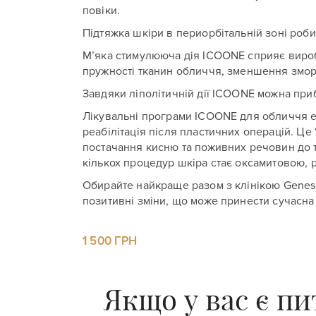
повіки.
Підтяжка шкіри в периорбітальній зоні роби
М’яка стимулююча дія ICOONE сприяє вироб
пружності тканин обличчя, зменшення змо
Завдяки ліполітичній дії ICOONE можна при
Лікувальні програми ICOONE для обличчя е
реабілітація після пластичних операцій. Це 
постачання кисню та поживних речовин до т
кількох процедур шкіра стає оксамитовою, 
Обирайте найкраще разом з клінікою Genesi
позитивні зміни, що може принести сучасна
1 500 ГРН
Якщо у вас є п