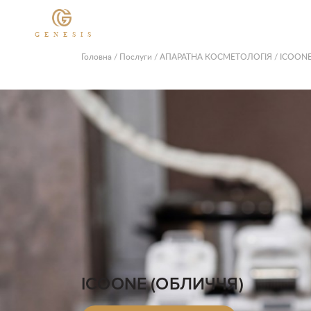
GENESIS
Головна
/
Послуги
/
АПАРАТНА КОСМЕТОЛОГІЯ
/
ICOONE
ICOONE (ОБЛИЧЧЯ)