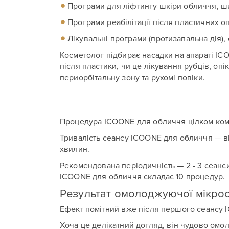
Програми для ліфтингу шкіри обличчя, ши
Програми реабілітації після пластичних о
П
П
Лікувальні програми (протизапальна дія)
Косметолог підбирає насадки на апараті IC
після пластики, чи це лікування рубців, опі
периорбітальну зону та рухомі повіки.
Процедура ICOONE для обличчя цілком комфо
Тривалість сеансу ICOONE для обличчя — ві
хвилин.
Рекомендована періодичність — 2 - 3 сеанс
ICOONE для обличчя складає 10 процедур.
Результат омолоджуючої мікро
Ефект помітний вже після першого сеансу 
Хоча це делікатний догляд, він чудово омол