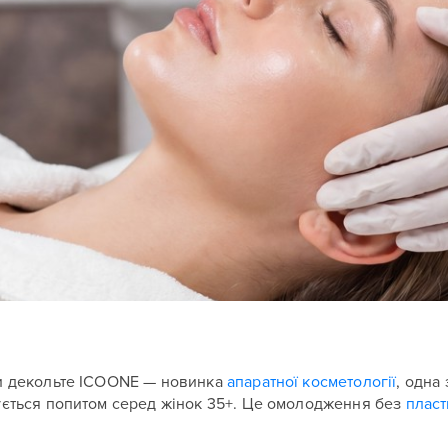
ни декольте ICOONE — новинка
апаратної косметології
, одна
ується попитом серед жінок 35+. Це омолодження без
пласт