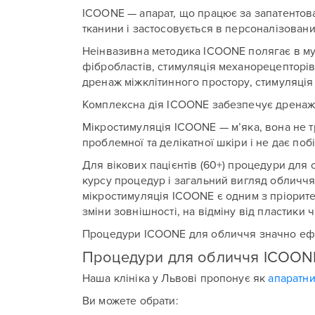
ICOONE — апарат, що працює за запатентова
тканини і застосовується в персоналізова
Неінвазивна методика ICOONE полягає в мул
фібробластів, стимуляція механорецепторів,
дренаж міжклітинного простору, стимуляція
Комплексна дія ICOONE забезпечує дренаж 
Мікростимуляція ICOONE — м’яка, вона не тр
проблемної та делікатної шкіри і не дає по
Для вікових пацієнтів (60+) процедури для
курсу процедур і загальний вигляд обличчя 
мікростимуляція ICOONE є одним з пріорит
зміни зовнішності, на відміну від пластики 
Процедури ICOONE для обличчя значно ефек
Процедури для обличчя ICOONE у
Наша клініка у Львові пропонує як
апаратни
Ва
Ви можете обрати:
Ва