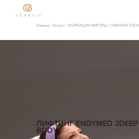
GENESIS
Главная
/
Услуги
/
КОРРЕКЦИЯ ФИГУРЫ
/
ЛИФТИНГ ENDY
ЛИФТИНГ ENDYMED 3DEEP
BODY