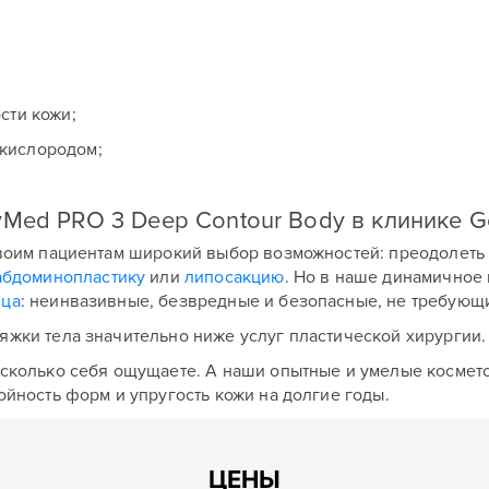
сти кожи;
Оставить контакты
кислородом;
Оставить контакты
ше имя
Ваш телефон
Med PRO 3 Deep Contour Body в клинике G
ше имя
Ваш телефон
своим пациентам широкий выбор возможностей: преодолеть 
абдоминопластику
или
липосакцию
. Но в наше динамичное
ица
: неинвазивные, безвредные и безопасные, не требующ
ообщение
ообщение
яжки тела значительно ниже услуг пластической хирургии
 сколько себя ощущаете. А наши опытные и умелые космет
ойность форм и упругость кожи на долгие годы.
Отправить
ЦЕНЫ
Отправить