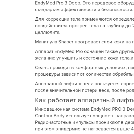
EndyMed Pro 3 Deep. Это передовое обору
стандартам эффективности и безопасности.
Для коррекции тела применяются определе
воздействием. прогрев тела на глубину до 
целлюлита.
Манипула Shaper прогревает слои кожи на г
Аппарат EndyMed Pro оснащен также другим
желанию улучшить и состояние кожи тела,и
Сеанс проходит в комфортных условиях, па
процедуры зависит от количества обрабаты
Аппаратный лифтинг тела пользуется спрос
после значительной потери веса, после род
Как работает аппаратный лифт
Инновационная система EndyMed PRO 3 Dee
Contour Body использует мощность направ
Радиочастотные импульсы проникают в дерм
при этом эпидермис не нагревается выше 