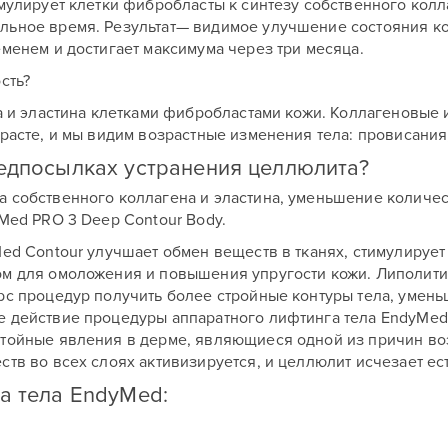
мулирует клетки фибробласты к синтезу собственного колл
льное время. Результат— видимое улучшение состояния ко
еменем и достигает максимума через три месяца.
сть?
на и эластина клетками фибробластами кожи. Коллагеновые 
зрасте, и мы видим возрастные изменения тела: провисания
редпосылках устранения целлюлита?
 собственного коллагена и эластина, уменьшение количес
yMed PRO 3 Deep Contour Body.
Med Contour улучшает обмен веществ в тканях, стимулируе
ом для омоложения и повышения упругости кожи. Липолит
рс процедур получить более стройные контуры тела, умен
 действие процедуры аппаратного лифтинга тела EndyMed 
стойные явления в дерме, являющиеся одной из причин во
ств во всех слоях активизируется, и целлюлит исчезает ес
а тела EndyMed: