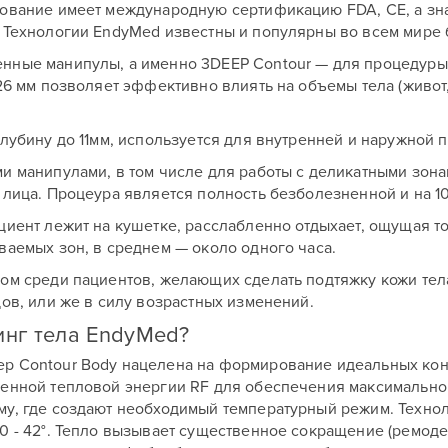
дование имеет международную сертификацию FDA, CE, а зн
 Технологии EndyMed известны и популярны во всем мире 
нные манипулы, а именно 3DEEP Contour — для процедуры 
26 мм позволяет эффективно влиять на объемы тела (живот
лубину до 11мм, используется для внутренней и наружной 
и манипулами, в том числе для работы с деликатными зонам
 лица. Процеура является полность безболезненной и на 1
циент лежит на кушетке, расслабленно отдыхает, ощущая т
ваемых зон, в среднем — около одного часа.
ом среди пациентов, желающих сделать подтяжку кожи тела
ов, или же в силу возрастных изменений.
инг тела EndyMed?
p Contour Body нацелена на формирование идеальных кон
ленной тепловой энергии RF для обеспечения максимально
у, где создают необходимый температурный режим. Техноло
40 - 42°. Тепло вызывает существенное сокращение (ремод