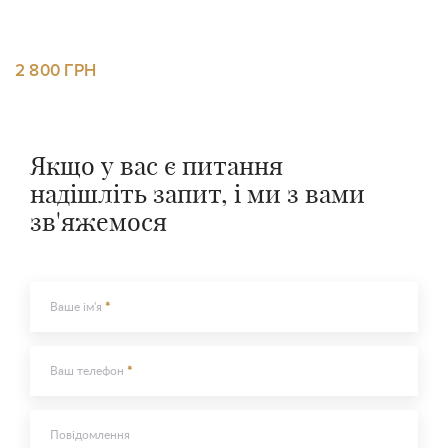
Залишити
Залишити
контакти
2 800 ГРН
контакти
Ваше ім'я
Ваш телефон
Якщо у вас є питання
Ваше ім'я
Ваш телефон
надішліть запит, і ми з вами
зв'яжемося
Повідомлення
Повідомлення
Ваше ім'я
Надіслати
Ваш телефон
Надіслати
Повідомлення