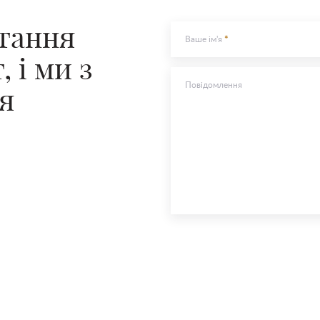
Надіслати
итання
Ваше ім'я
 і ми з
Повідомлення
я