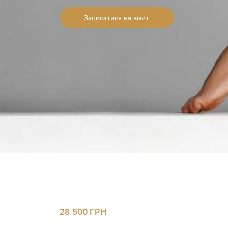
Записатися на візит
Ва
Ва
П
П
28 500 ГРН