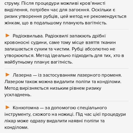
струму. Після процедури можливі кров’янисті
виділення, потрібен час для загоєння. Оскільки є
ризик утворення рубців, цей метод не рекомендується
жінкам, що в подальшому планують вагітність.
►
Радіохвильва. Радіохвилі запаюють дрібні
кровоносні судини, саме тому місце взяття тканин
залишається сухим та чистим. Рубці абсолютно не
утворюються. Метод ідеально підходить для тих, хто в
майбутньому планує вагітність.
►
Лазерна — із застосуванням лазерного променя.
Залишити
Лазером також можна видалити поліпи та конділоми.
Метод вирізняється низьким рівнем ризику
Залишити
контакти
ускладнень.
контакти
►
Конхотомна — за допомогою спеціального
інструменту, схожого на ножиці. Під час цієї процедури
Ваше ім'я
Ваш телефон
лікар може одразу видалити наявні поліпи та
конділоми.
Ваше ім'я
Ваш телефон