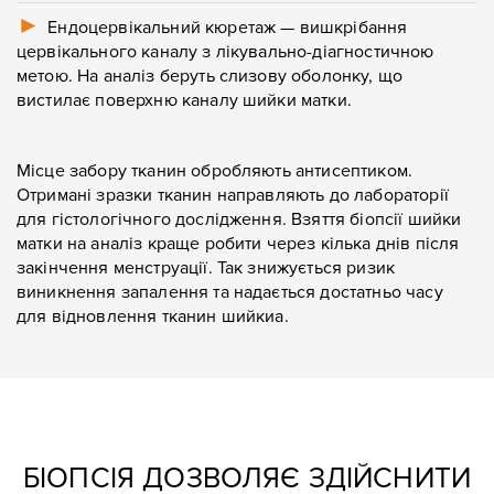
►
Ендоцервікальний кюретаж — вишкрібання
цервікального каналу з лікувально-діагностичною
Повідомлення
Повідомлення
метою. На аналіз беруть слизову оболонку, що
вистилає поверхню каналу шийки матки.
Місце забору тканин обробляють антисептиком.
Отримані зразки тканин направляють до лабораторії
Надіслати
для гістологічного дослідження.
Взяття біопсії шийки
Надіслати
матки на аналіз краще робити через кілька днів після
закінчення менструації. Так знижується ризик
виникнення запалення та надається достатньо часу
для відновлення тканин шийкиа.
БІОПСІЯ ДОЗВОЛЯЄ ЗДІЙСНИТИ