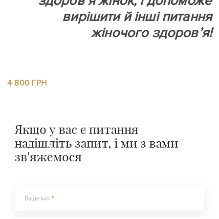
здоров’я жінок, і допоможе
вирішити й інші питання
жіночого здоров’я!
4 800 ГРН
Якщо у вас є питання
надішліть запит, і ми з вами
зв'яжемося
Ваше ім'я