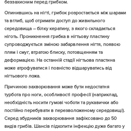
беззахисним перед грибком.
Опинившись на нігті, грибок розростається між шарами
та вглиб, щоб отримати доступ до живильного
середовища – білку кератину, з якого складається
ніготь. Проникнення грибка в нігтьову пластину
супроводжується зміною забарвлення нігтя, появою
плям і смуг, втратою блиску, потовщенням та
деформацією. На останній стадії нігтьова пластина
може атрофуватися і повністю відшаруватись від
нігтьового ложа.
Причиною захворювання може бути недостатня
турбота про ноги, особливості професії (наприклад,
необхідність носити гумові чоботи та рукавички або
постійно перебувати в перезволоженому середовищі).
Серед збудників захворювання зафіксовано до 50
видів грибів. Шансів підхопити інфекцію дуже багато у