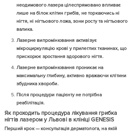
неодимового лазера цілеспрямовано впливає
лише на білок клітин грибів, не торкаючись ні
Залишити
нігтя, ні нігтьового ложа, зони росту та нігтьового
Залишити
валика.
контакти
Лазерне випромінювання активізує
контакти
мікроциркуляцію крові у прилеглих тканинах, що
прискорює зростання здорового нігтя.
Ваше ім'я
Ваш телефон
Лазерне випромінювання проникає на
Ваше ім'я
Ваш телефон
максимальну глибину, активно вражаючи клітини
збудника хвороби.
Повідомлення
Повідомлення
Після процедури пацієнту не потрібна
реабілітація.
Як проходить процедура лікування грибка
нігтів лазером у Львові в клініці GENESIS
Надіслати
Перший крок —
консультація дерматолога
, на якій