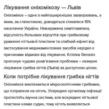
Лікування оніхомікозу — Львів
Оніхомікоз – одне з найпоширеніших захворювань, з
яким, за статистикою, доводиться стикатися 15%
населення України. Невиражена симптоматика,
відсутність больових відчуттів при грибковому
ураженні нігтьової пластини та слабкий ефект від
застосування медикаментозних засобів нерідко є
причинами відмови від лікування. Клініка Genesis
пропонує чудове розв’язання проблеми – лазерне
лікування грибка нігтів (Львів) за доступною ціною.
Коли потрібне лікування грибка нігтів
Оніхомікоз викликається мікроскопічними грибками,
що потрапили на ніготь. Усередині організму інфекції
протистоїть імунна система, але всередині нігтьової
пластини немає судин, тому ніготь виявляється