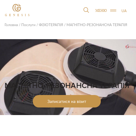
UA
МЕНЮ
GENESIS
Головна
/
Послуги
/
ФІЗІОТЕРАПІЯ
/
МАГНІТНО-РЕЗОНАНСНА ТЕРАПІЯ
МАГНІТНО-РЕЗОНАНСНА ТЕРАПІЯ
Записатися на візит