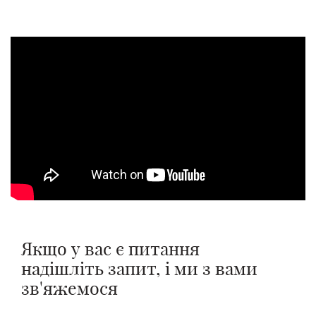
Ваше ім'я
Ваш телефон
Повідомлення
Повідомлення
Надіслати
Надіслати
Якщо у вас є питання
надішліть запит, і ми з вами
зв'яжемося