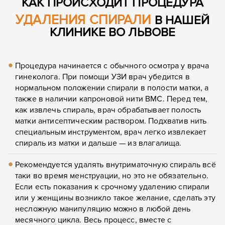
КАК ПРОИСХОДИТ ПРОЦЕДУРА
Сообщение
Сообщение
УДАЛЕНИЯ СПИРАЛИ
В НАШЕЙ
КЛИНИКЕ ВО ЛЬВОВЕ
Процедура начинается с обычного осмотра у врача
гинеколога. При помощи УЗИ врач убедится в
Отправить
нормальном положении спирали в полости матки, а
также в наличии капроновой нити ВМС.
Перед тем,
Отправить
как извлечь спираль, врач обрабатывает полость
матки антисептическим раствором.
Подхватив нить
специальным инструментом, врач легко извлекает
спираль из матки и дальше — из влагалища.
Рекомендуется удалять внутриматочную спираль всё
таки во время менструации, но это не обязательно.
Если есть показания к срочному удалению спирали
или у женщины возникло такое желание, сделать эту
несложную манипуляцию можно в любой день
месячного цикла.
Весь процесс, вместе с