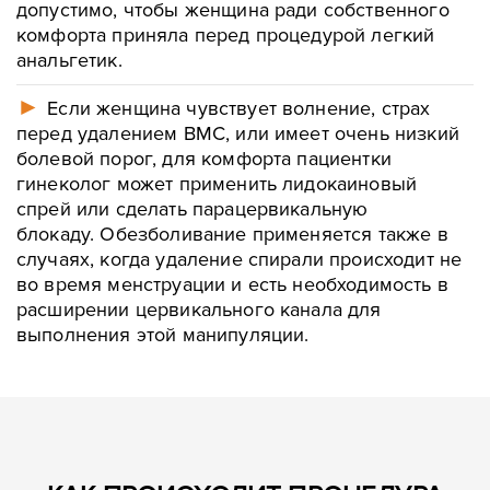
допустимо, чтобы женщина ради собственного
комфорта приняла перед процедурой легкий
анальгетик.
►
Если женщина чувствует волнение, страх
перед удалением ВМС, или имеет очень низкий
болевой порог, для комфорта пациентки
гинеколог может применить лидокаиновый
спрей или сделать парацервикальную
блокаду. Обезболивание применяется также в
случаях, когда удаление спирали происходит не
во время менструации и есть необходимость в
Оставить контакты
расширении цервикального канала для
Оставить контакты
выполнения этой манипуляции.
Ваше имя
Ваш телефон
Ваше имя
Ваш телефон