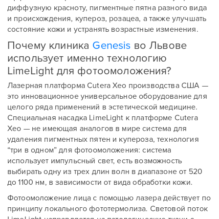
диффузную красноту, пигментные пятна разного вида
и происхождения, купероз, розацеа, а также улучшать
состояние кожи и устранять возрастные изменения.
Почему клиника
Genesis
во Львове
использует именно технологию
LimeLight для фотоомоложения?
Лазерная платформа Cutera Xeo производства США —
это инновационное универсальное оборудование для
целого ряда применений в эстетической медицине.
Специальная насадка LimeLight к платформе Cutera
Xeo — не имеющая аналогов в мире система для
удаления пигментных пятен и купероза, технология
“три в одном” для фотоомоложения: система
использует импульсный свет, есть возможность
выбирать одну из трех длин волн в диапазоне от 520
до 1100 нм, в зависимости от вида обработки кожи.
Фотоомоложение лица с помощью лазера действует по
принципу локального фототермолиза. Световой поток