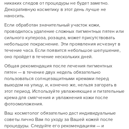
никаких следов от процедуры не будет заметно.
Декоративную косметику в этот день лучше не
наносить.
Если обработан значительный участок кожи,
проводилось удаление сложных пигментных пятен или
сильного купероза, розацеа, может присутствовать
небольшое покраснение. Эти проявления исчезнут в
течение часа. Если появится небольшое шелушение,
оно пройдет в течение нескольких дней.
Общая рекомендация после лечения пигментных
пятен — в течение двух недель обязательно
пользоваться солнцезащитными кремами перед
Оставить контакты
выходом на улицу, и, конечно же, нельзя загорать в
Оставить контакты
этот период. Используйте увлажняющие и питательные
крема для смягчения и увлажнения кожи после
фотоомоложения.
Ваше имя
Ваш телефон
Ваш косметолог обязательно даст индивидуальные
Ваше имя
Ваш телефон
советы лично Вам по уходу за Вашей кожей после
процедуры. Следуйте его рекомендациям — и