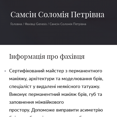
Самсін Соломія Петрівна
Головна
/
Фахівці Genesis
/
Самсін Соломія Петрівна
Інформація про фахівця
Сертифікований майстер з перманентного
макіяжу, архітектури та моделювання брів,
спеціаліст у видалені неякісного татуажу.
Виконує перманентний макіяж брів, губ та
заповнення міжвійкового
простору. Допоможе виправити асиметрію