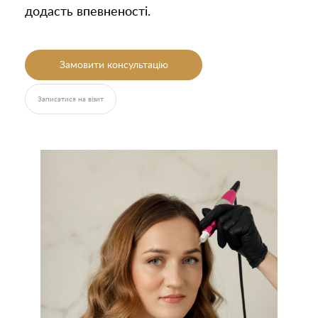
додасть впевненості.
Повідомлення
Повідомлення
Замовити консультацію
Записатися на візит
Надіслати
Надіслати