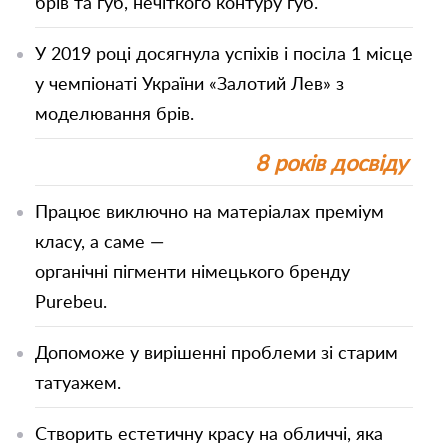
брів та губ, нечіткого контуру губ.
У 2019 році досягнула успіхів і посіла 1 місце
у чемпіонаті України «Залотий Лев» з
моделювання брів.
8 років досвіду
Працює виключно на матеріалах преміум
класу, а саме —
Залишити
органічні пігменти німецького бренду
Залишити
контакти
Purebeu.
контакти
Допоможе у вирішенні проблеми зі старим
татуажем.
Ваше ім'я
Ваш телефон
Ваше ім'я
Ваш телефон
Створить естетичну красу на обличчі, яка