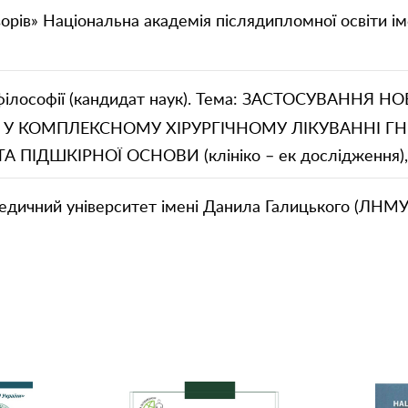
зорів» Національна академія післядипломної освіти і
 філософії (кандидат наук). Тема: ЗАСТОСУВАННЯ Н
 У КОМПЛЕКСНОМУ ХІРУРГІЧНОМУ ЛІКУВАННІ ГН
ДШКІРНОЇ ОСНОВИ (клініко – ек дослідження), (
едичний університет імені Данила Галицького (ЛНМУ