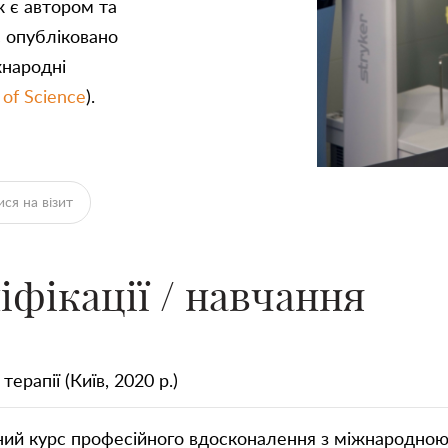
ж є автором та
є опубліковано
жнародні
of Science
).
ся на візит
фікації / навчання
ерапії (Київ, 2020 р.)
ний курс професійного вдосконалення з міжнародно