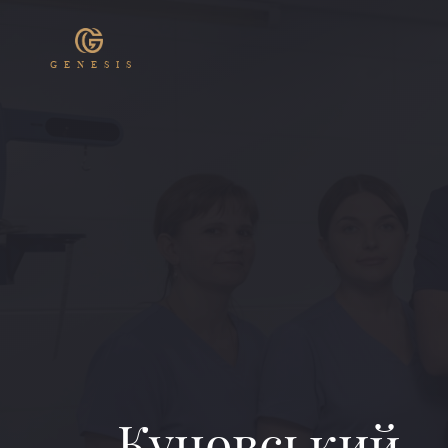
GENESIS
Куновський