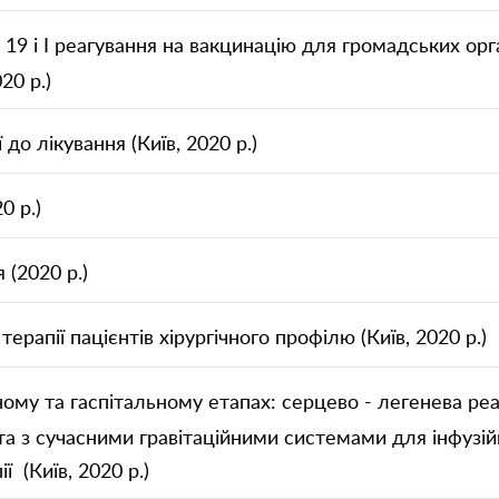
овідомлення
овідомлення
9 і І реагування на вакцинацію для громадських орга
20 р.)
Надіслати
до лікування (Київ, 2020 р.)
Надіслати
0 р.)
 (2020 р.)
терапії пацієнтів хірургічного профілю (Київ, 2020 р.)
ному та гаспітальному етапах: серцево - легенева реа
а з сучасними гравітаційними системами для інфузійно
ї (Київ, 2020 р.)