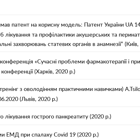
римав патент на корисну модель: Патент України UA 14
осіб лікування та профілактики акушерських та перина
льні захворювань статевих органів в анамнезії” (Київ, 
 конференція «Сучасні проблеми фармакотерапії і пр
 конференції (Харків, 2020 р.)
Залишити контакти
ренінг з оволодінням практичними навичками) A.Tsilo
Залишити контакти
06.2020 (Львів, 2020 р.)
ше ім'я
Ваш телефон
о лікування гострого панкреатиту (2020 р.)
ше ім'я
Ваш телефон
и ЕМД при спалаху Covid 19 (2020 р.)