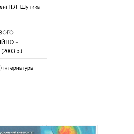
мені П.Л. Шупика
ОВОГО
ІЙНО –
2003 р.)
) інтернатура