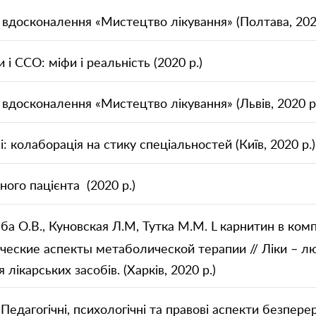
вдосконалення «Мистецтво лікування» (Полтава, 2020
и і ССО: міфи і реальність (2020 р.)
вдосконалення «Мистецтво лікування» (Львів, 2020 р
: колаборація на стику спеціальностей (Київ, 2020 р.)
ного пацієнта (2020 р.)
аба О.В., Куновская Л.М, Тутка М.М. L карнитин в ком
еские аспекты метаболической терапии // Ліки – лю
лікарських засобів. (Харків, 2020 р.)
едагогічні, психологічні та правові аспекти безпере