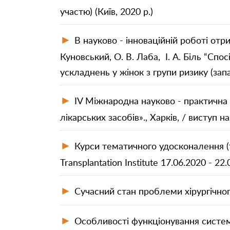
участю) (Київ, 2020 р.)
►
В науково - інноваційній роботі от
Куновський, О. В. Лаба, І. А. Біль “Сп
ускладнень у жінок з групи ризику (запа
►
ІV Міжнародна науково - практична
лікарських засобів»., Харків, / виступ на
►
Курси тематичного удосконалення (т
Transplantation Institute 17.06.2020 - 22.
Ва
►
Сучасний стан проблеми хірургічног
Ва
►
Особливості функціонування систем