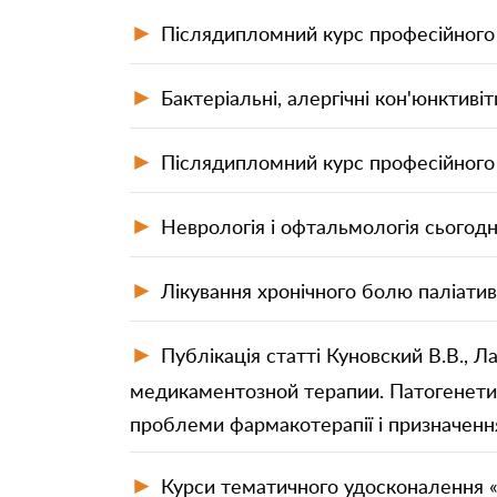
►
Післядипломний курс професійного 
►
Бактеріальні, алергічні кон'юнктивіт
►
Післядипломний курс професійного 
►
Неврологія і офтальмологія сьогодні
►
Лікування хронічного болю паліатив
►
Публікація статті Куновский В.В., Л
медикаментозной терапии. Патогенетич
проблеми фармакотерапії і призначення 
►
Курси тематичного удосконалення «П