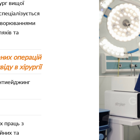
ург вищої
спеціалізується
ахворюваннями
яхів та
них операцій
іду в хірургії
антиейджинг
х праць з
йних та