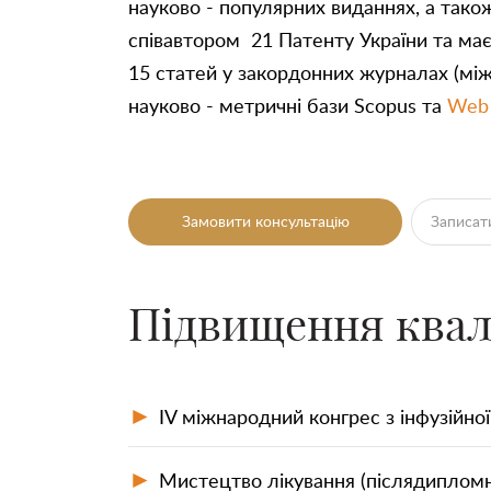
науково - популярних виданнях, а тако
співавтором 21 Патенту України та ма
15 статей у закордонних журналах (мі
науково - метричні бази Scopus та
Web 
Замовити консультацію
Записати
Підвищення квалі
►
IV міжнародний конгрес з інфузійної т
►
Мистецтво лікування (післядиплом