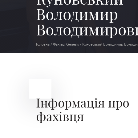
Володимир
Володимиров
Головна
/
Фахівці Genesis
/
Куновський Володимир Володи
Інформація про
фахівця