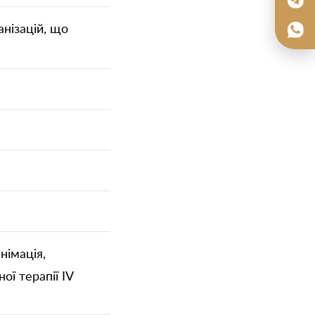
нізацій, що
німація,
ї терапії IV