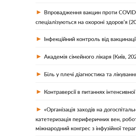
П
П
►
Впровадження вакцин проти COVID 1
спеціалізуються на охороні здоров’я (20
►
Інфекційний контроль від вакцинації 
►
Академія сімейного лікаря (Київ, 202
►
Біль у плечі діагностика та лікування
►
Контраверсії в питаннях інтенсивної 
►
«Організація заходів на догоспіталь
катетеризація периферичних вен, робот
міжнародний конгрес з інфузійної терапі