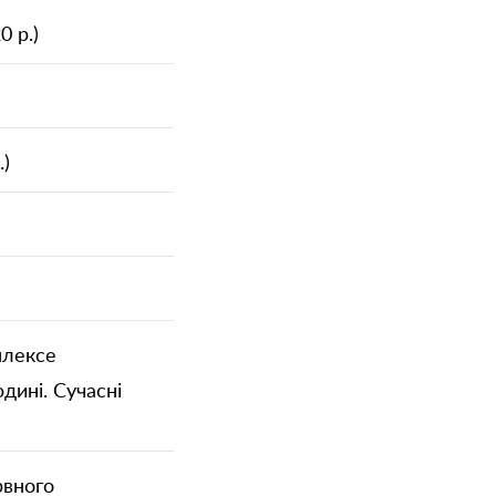
 р.)
.)
плексе
дині. Сучасні
рвного