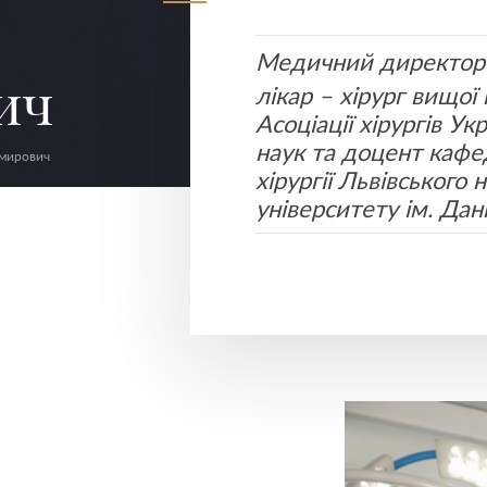
Медичний директор 
ич
лікар – хірург вищої 
Асоціації хірургів У
наук та доцент кафе
мирович
хірургії Львівського
університету ім. Да