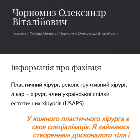
Чорномиз Олександр
Віталійович
Головна
/
Фахівці Genesis
/
Чорномиз Олександр Віталійович
Інформація про фахівця
Пластичний хірург, реконструктивний хірург,
лікар – хірург, член української спілки
естетичних хірургів (USAPS)
У кожного пластичного хірурга є
своя спеціалізація. Я займаюся
створенням досконалого тіла і