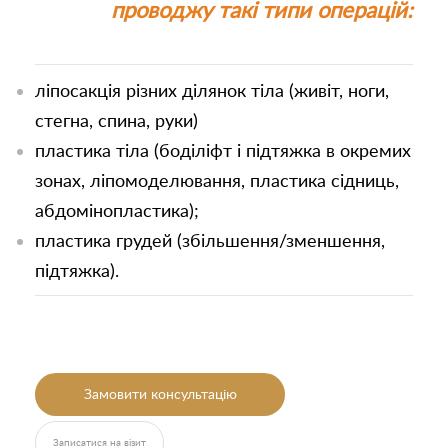
проводжу такі типи операцій:
ліпосакція різних ділянок тіла (живіт, ноги,
стегна, спина, руки)
пластика тіла (боділіфт і підтяжка в окремих
зонах, ліпомоделювання, пластика сідниць,
абдомінопластика);
пластика грудей (збільшення/зменшення,
підтяжка).
Залишити
Залишити
контакти
контакти
Замовити консультацію
Ваше ім'я
Ваш телефон
Записатися на візит