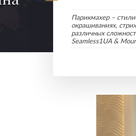
Парикмахер – стили
окрашиваниях, стриж
различных сложност
Seamless1UA & Moun