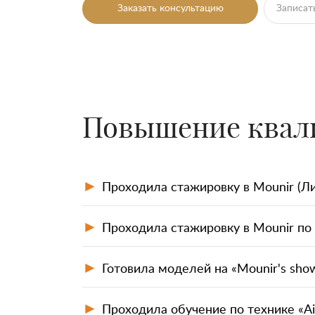
Заказать консультацию
Записат
Ва
Повышение квал
Ва
С
С
►
Проходила стажировку в Mounir (Лив
►
Проходила стажировку в Mounir по
►
Готовила моделей на «Mounir's show
►
Проходила обучение по технике «Аir