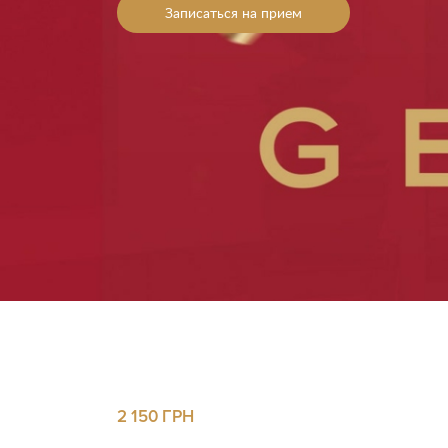
Записаться на прием
Ва
Ва
С
С
2 150 ГРН