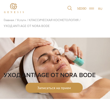
RU
МЕНЮ
GENESIS
Главная
/
Услуги
/
КЛАССИЧЕСКАЯ КОСМЕТОЛОГИЯ
/
УХОД ANTI AGE ОТ NORA BODE
УХОД ANTI AGE ОТ NORA BODE
Записаться на прием