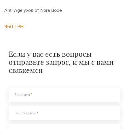
Оставить контакты
Anti Age уход от Nora Bode
Оставить контакты
950 ГРН
Ваше имя
Ваш телефон
Ваше имя
Ваш телефон
Если у вас есть вопросы
отправьте запрос, и мы с вами
Сообщение
Сообщение
свяжемся
Ваше имя
Отправить
Ваш телефон
Отправить