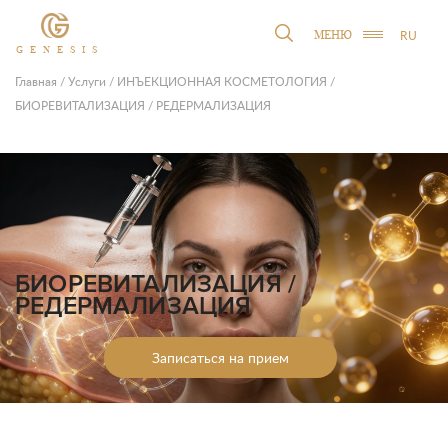
RU
МЕНЮ
GENESIS
Главная
/
Услуги
/
ИНЪЕКЦИОННАЯ КОСМЕТОЛОГИЯ
/
БИОРЕВИТАЛИЗАЦИЯ / РЕДЕРМАЛИЗАЦИЯ
БИОРЕВИТАЛИЗАЦИЯ /
РЕДЕРМАЛИЗАЦИЯ
Записаться на прием