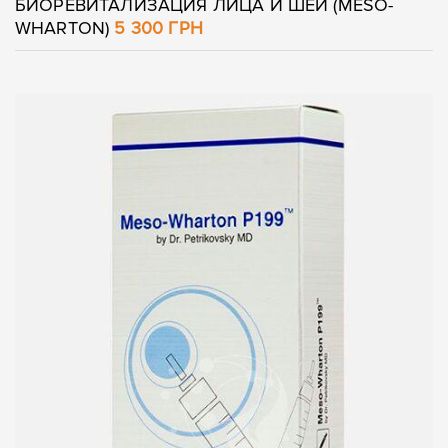
БИОРЕВИТАЛИЗАЦИЯ ЛИЦА И ШЕИ (MESO-
Ваше имя
Ваш телефон
WHARTON)
5 300 ГРН
Ваше имя
Ваш телефон
Сообщение
Сообщение
Отправить
Отправить