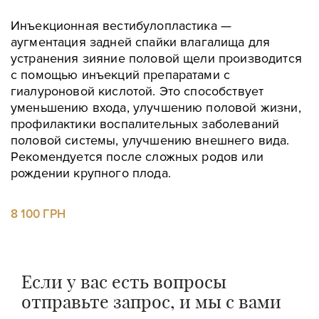
Инъекционная вестибулопластика —
аугментация задней спайки влагалища для
устранения зияние половой щели производится
с помощью инъекций препаратами с
Оставить контакты
гиалуроновой кислотой. Это способствует
Оставить контакты
уменьшению входа, улучшению половой жизни,
профилактики воспалительных заболеваний
половой системы, улучшению внешнего вида.
Ваше имя
Ваш телефон
Рекомендуется после сложных родов или
Ваше имя
Ваш телефон
рождении крупного плода.
8 100 ГРН
Сообщение
Сообщение
Если у вас есть вопросы
отправьте запрос, и мы с вами