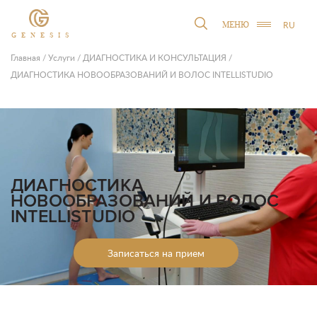
RU
МЕНЮ
GENESIS
Главная
/
Услуги
/
ДИАГНОСТИКА И КОНСУЛЬТАЦИЯ
/
ДИАГНОСТИКА НОВООБРАЗОВАНИЙ И ВОЛОС INTELLISTUDIO
ДИАГНОСТИКА
НОВООБРАЗОВАНИЙ И ВОЛОС
INTELLISTUDIO
Записаться на прием