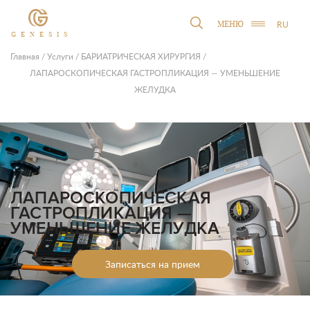
RU
МЕНЮ
GENESIS
Главная
/
Услуги
/
БАРИАТРИЧЕСКАЯ ХИРУРГИЯ
/
ЛАПАРОСКОПИЧЕСКАЯ ГАСТРОПЛИКАЦИЯ — УМЕНЬШЕНИЕ
ЖЕЛУДКА
ЛАПАРОСКОПИЧЕСКАЯ
ГАСТРОПЛИКАЦИЯ —
УМЕНЬШЕНИЕ ЖЕЛУДКА
Записаться на прием