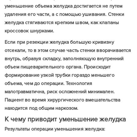
Оставить контакты
уменьшение объема желудка достигается не путем
Оставить контакты
удаления его части, а с помощью ушивания. Стенки
желудка стягиваются крепким швом, как клапаны
кроссовок шнурками.
Ваше имя
Ваш телефон
Ваше имя
Ваш телефон
Если при резекции желудка большую кривизну
отсекали, то в этом случае часть стенки вворачивается
внутрь, образуя складку, заполняющую внутренний
объем пищеварительного органа. Происходит
Сообщение
Сообщение
формирование узкой трубки гораздо меньшего
объема, чем до операции. Технология
малотравматична, риск осложнений минимален.
Пациент во время хирургического вмешательства
находится под общим наркозом.
Отправить
К чему приводит уменьшение желудка
Отправить
Результаты операции уменьшения желудка: