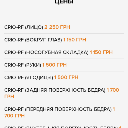
ЦЕНЫ
Оставить контакты
Оставить контакты
CRIO-RF (ЛИЦО)
2 250 ГРН
CRIO-RF (ВОКРУГ ГЛАЗ)
1 150 ГРН
Ваше имя
Ваш телефон
Ваше имя
Ваш телефон
CRIO-RF (НОСОГУБНАЯ СКЛАДКА)
1 150 ГРН
CRIO-RF (РУКИ)
1 500 ГРН
Сообщение
Сообщение
CRIO-RF (ЯГОДИЦЫ)
1 500 ГРН
CRIO-RF (ЗАДНЯЯ ПОВЕРХНОСТЬ БЕДРА)
1 700
ГРН
CRIO-RF (ПЕРЕДНЯЯ ПОВЕРХНОСТЬ БЕДРА)
1
700 ГРН
Отправить
Отправить