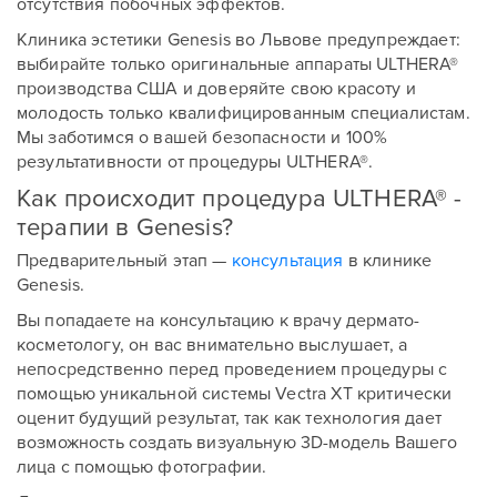
отсутствия побочных эффектов.
Клиника эстетики Genesis во Львове предупреждает:
выбирайте только оригинальные аппараты ULTHERA®
производства США и доверяйте свою красоту и
молодость только квалифицированным специалистам.
Мы заботимся о вашей безопасности и 100%
результативности от процедуры ULTHERA®.
Как происходит процедура ULTHERA® -
Оставить контакты
терапии в Genesis?
Оставить контакты
Предварительный этап —
консультация
в клинике
Genesis.
Ваше имя
Ваш телефон
Вы попадаете на консультацию к врачу дермато-
Ваше имя
Ваш телефон
косметологу, он вас внимательно выслушает, а
непосредственно перед проведением процедуры с
помощью уникальной системы Vectra XT критически
оценит будущий результат, так как технология дает
Сообщение
Сообщение
возможность создать визуальную 3D-модель Вашего
лица с помощью фотографии.