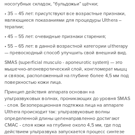
носогубных складок, “бульдожьи” щёчки;
• 35 – 45 лет: присутствуют все возрастные признаки,
являющиеся показаниями для процедуры Ulthera –
терапии;
• 45 – 55 лет: очевидные признаки старения;
• 55 – 65 лет: в данной возрастной категории ultherapy
— превосходный способ улучшить свой внешний вид.
SMAS (superficial musculo - aponeurotic system) — это
мышечно-апоневротический слой, конгломерат мышц
и связок, расположенный на глубине более 4,5 мм под
поверхностью кожи лица.
Принцип действия аппарата основан на
ультразвуковых волнах, проникающих до уровня SMAS
- слоя. Безоперационная подтяжка лица на аппарате
Ulthera происходит так: ультразвуковые волны
определенной длины целенаправленно достигают
СМАС - слоя кожи на глубине около 4,5 мм, где под
действием ультразвука запускается процесс синтезе